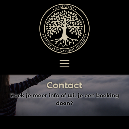
Contact
Z
o
e
k
j
e
m
e
e
r
i
n
f
o
o
f
w
i
l
j
e
e
e
n
b
o
e
k
i
n
g
d
o
e
n
?