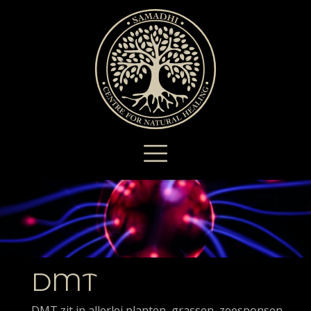
DMT
DMT zit in allerlei planten, grassen, zeesponsen,