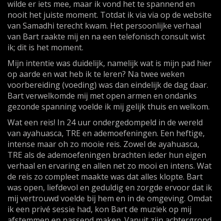
wilde er iets mee, maar ik vond het te spannend en
nooit het juiste moment. Totdat ik via via op de website
van Samadhi terecht kwam. Het persoonlijke verhaal
van Bart raakte mij en na een telefonisch consult wist
ik; dit is het moment.
Mijn intentie was duidelijk, namelijk wat is mijn pad hier
op aarde en wat heb ik te leren? Na twee weken
voorbereiding (voeding) was dan eindelijk de dag daar.
Bart verwelkomde mij met open armen en ondanks
gezonde spanning voelde ik mij gelijk thuis en welkom.
Wat een reis! In 24 uur ondergedompeld in de wereld
van ayahuasca, TRE en ademoefeningen. Een heftige,
intense maar oh zo mooie reis. Zowel de ayahuasca,
TRE als de ademoefeningen brachten ieder hun eigen
verhaal en ervaring en allen net zo mooi en intens. Wat
de reis zo compleet maakte was dat alles klopte. Bart
was open, liefdevol en geduldig en zorgde ervoor dat ik
mij vertrouwd voelde bij hem en in de omgeving. Omdat
ik een privé sessie had, kon Bart de muziek op mij
afstemmen en passend maken. Vanuit zijn achtergrond