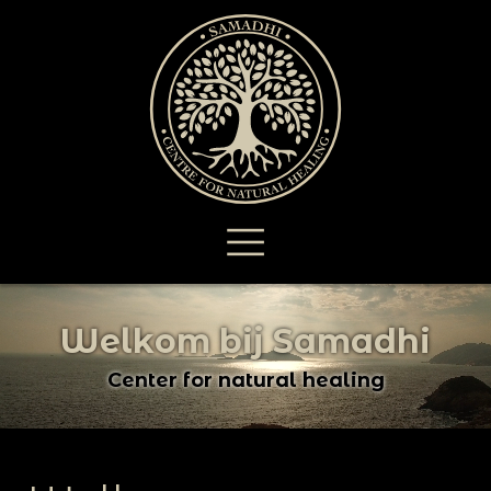
W
e
l
k
o
m
b
i
j
S
a
m
a
d
h
i
C
e
n
t
e
r
f
o
r
n
a
t
u
r
a
l
h
e
a
l
i
n
g