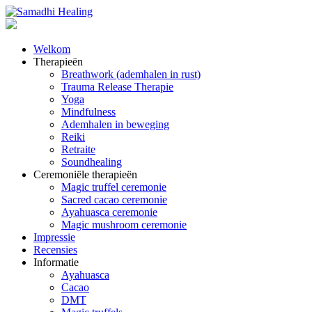
Welkom
Therapieën
Breathwork (ademhalen in rust)
Trauma Release Therapie
Yoga
Mindfulness
Ademhalen in beweging
Reiki
Retraite
Soundhealing
Ceremoniële therapieën
Magic truffel ceremonie
Sacred cacao ceremonie
Ayahuasca ceremonie
Magic mushroom ceremonie
Impressie
Recensies
Informatie
Ayahuasca
Cacao
DMT